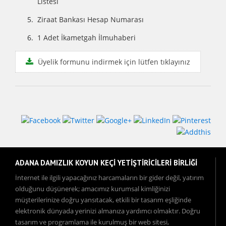
Listesi
Ziraat Bankası Hesap Numarası
1 Adet İkametgah İlmuhaberi
Üyelik formunu indirmek için lütfen tıklayınız
ADANA DAMIZLIK KOYUN KEÇİ YETİŞTİRİCİLERİ BİRLİĞİ
İnternet ile ilgili yapacağınız harcamaların bir gider değil, yatırım
olduğunu düşünerek; amacımız kurumsal kimliğinizi
müşterilerinize doğru yansıtacak, etkili bir tasarım eşliğinde
elektronik dünyada yerinizi almanıza yardımcı olmaktır. Doğru
tasarım ve programlama ile kurulmuş bir web sitesi,