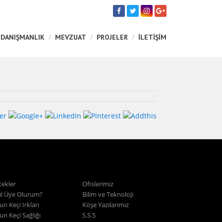
 DANIŞMANLIK
MEVZUAT
PROJELER
İLETİŞİM
tekler
Ofislerimiz
ıl Üye Olurum?
Bilim ve Teknoloji
n Keçi Irkları
Köşe Yazılarımız
n Keçi Sağlığı
S.S.S