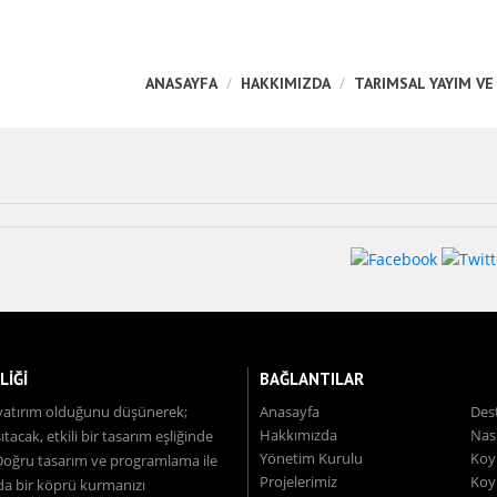
ANASAYFA
HAKKIMIZDA
TARIMSAL YAYIM VE
LİĞİ
BAĞLANTILAR
l, yatırım olduğunu düşünerek;
Anasayfa
Des
Hakkımızda
Nas
acak, etkili bir tasarım eşliğinde
Yönetim Kurulu
Koyu
 Doğru tasarım ve programlama ile
Projelerimiz
Koyu
nda bir köprü kurmanızı