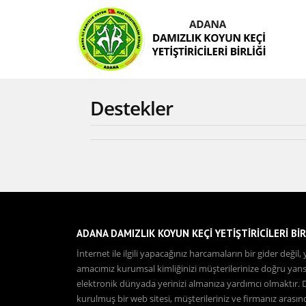
Destekler
ADANA DAMIZLIK KOYUN KEÇİ YETİŞTİRİCİLERİ BİR
İnternet ile ilgili yapacağınız harcamaların bir gider deği
amacımız kurumsal kimliğinizi müşterilerinize doğru yansıt
elektronik dünyada yerinizi almanıza yardımcı olmaktır.
kurulmuş bir web sitesi, müşterileriniz ve firmanız arası