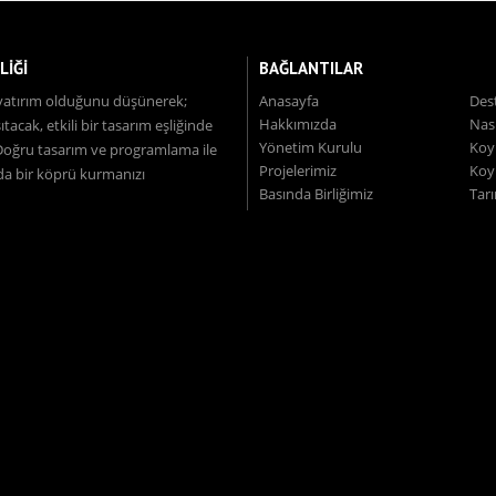
LİĞİ
BAĞLANTILAR
l, yatırım olduğunu düşünerek;
Anasayfa
Des
Hakkımızda
Nas
acak, etkili bir tasarım eşliğinde
Yönetim Kurulu
Koyu
 Doğru tasarım ve programlama ile
Projelerimiz
Koyu
nda bir köprü kurmanızı
Basında Birliğimiz
Tar