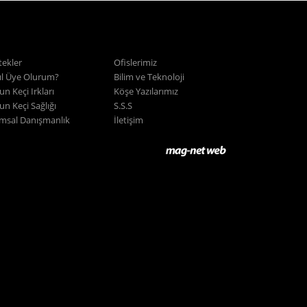
tekler
Ofislerimiz
ıl Üye Olurum?
Bilim ve Teknoloji
n Keçi Irkları
Köşe Yazılarımız
n Keçi Sağlığı
S.S.S
ımsal Danışmanlık
İletişim