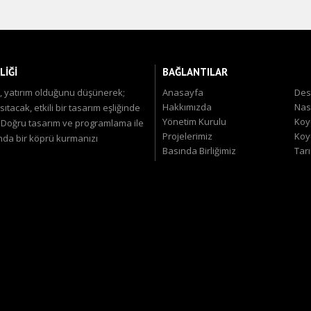
LİĞİ
BAĞLANTILAR
ğil, yatırım olduğunu düşünerek;
Anasayfa
Des
Hakkımızda
Nas
tacak, etkili bir tasarım eşliğinde
Yönetim Kurulu
Koyu
. Doğru tasarım ve programlama ile
Projelerimiz
Koy
ında bir köprü kurmanızı
Basında Birliğimiz
Tar