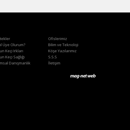
tekler
Ofislerimiz
ıl Üye Olurum?
Bilim ve Teknoloji
n Keçi Irkları
Köşe Yazılarımız
un Keçi Sağlığı
S.S.S
ımsal Danışmanlık
İletişim