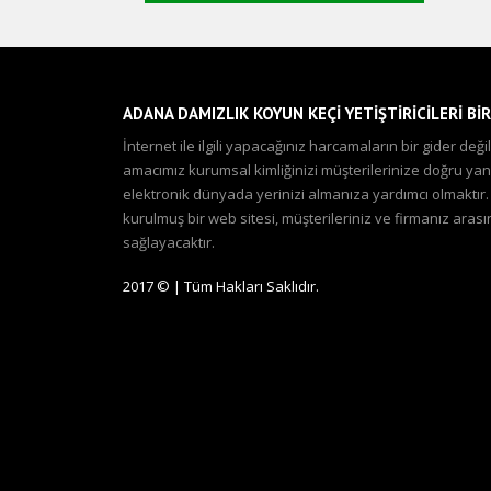
ADANA DAMIZLIK KOYUN KEÇİ YETİŞTİRİCİLERİ BİR
İnternet ile ilgili yapacağınız harcamaların bir gider de
amacımız kurumsal kimliğinizi müşterilerinize doğru yansı
elektronik dünyada yerinizi almanıza yardımcı olmaktır
kurulmuş bir web sitesi, müşterileriniz ve firmanız aras
sağlayacaktır.
2017 © | Tüm Hakları Saklıdır.