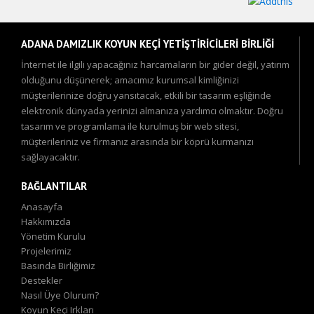
ADANA DAMIZLIK KOYUN KEÇİ YETİŞTİRİCİLERİ BİRLİĞİ
İnternet ile ilgili yapacağınız harcamaların bir gider değil, yatırım
olduğunu düşünerek; amacımız kurumsal kimliğinizi
müşterilerinize doğru yansıtacak, etkili bir tasarım eşliğinde
elektronik dünyada yerinizi almanıza yardımcı olmaktır. Doğru
tasarım ve programlama ile kurulmuş bir web sitesi,
müşterileriniz ve firmanız arasında bir köprü kurmanızı
sağlayacaktır.
BAĞLANTILAR
Anasayfa
Hakkımızda
Yönetim Kurulu
Projelerimiz
Basında Birliğimiz
Destekler
Nasıl Üye Olurum?
Koyun Keçi Irkları