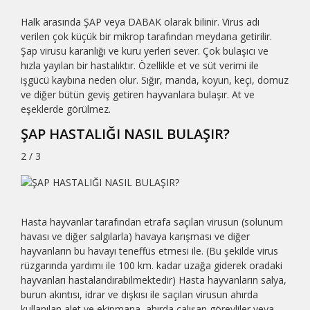
Halk arasında ŞAP veya DABAK olarak bilinir. Virus adı
verilen çok küçük bir mikrop tarafından meydana getirilir.
Şap virusu karanlığı ve kuru yerleri sever. Çok bulaşıcı ve
hızla yayılan bir hastalıktır. Özellikle et ve süt verimi ile
işgücü kaybına neden olur. Sığır, manda, koyun, keçi, domuz
ve diğer bütün geviş getiren hayvanlara bulaşır. At ve
eşeklerde görülmez.
ŞAP HASTALIĞI NASIL BULAŞIR?
2 / 3
Hasta hayvanlar tarafından etrafa saçılan virusun (solunum
havası ve diğer salgılarla) havaya karışması ve diğer
hayvanların bu havayı teneffüs etmesi ile. (Bu şekilde virus
rüzgarında yardımı ile 100 km. kadar uzağa giderek oradaki
hayvanları hastalandırabilmektedir) Hasta hayvanların salya,
burun akıntısı, idrar ve dışkısı ile saçılan virusun ahırda
kullanılan alet ve ekipmana, ahırda çalışan görevliler veya