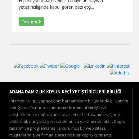
Etçi Koyun Irkları Neler? Türkiye'de hayvan
yetiştiriciliğinde kabul gören bazı etçi...
Devamı
ADANA DAMIZLIK KOYUN KEÇİ YETİŞTİRİCİLERİ BİRLİĞİ
İnternet ile ilgili yapacağınız harcamaların bir gider değil, yatırım
olduğunu düşünerek; amacımız kurumsal kimliğinizi
müşterilerinize doğru yansıtacak, etkili bir tasarım eşliğinde
elektronik dünyada yerinizi almanıza yardımcı olmaktır. Doğru
tasarım ve programlama ile kurulmuş bir web sitesi,
müşterileriniz ve firmanız arasında bir köprü kurmanızı