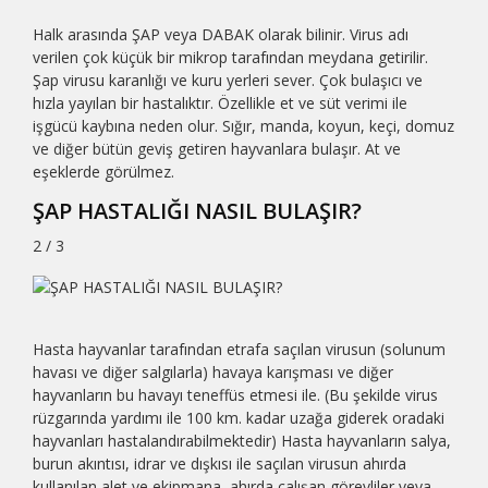
Halk arasında ŞAP veya DABAK olarak bilinir. Virus adı
verilen çok küçük bir mikrop tarafından meydana getirilir.
Şap virusu karanlığı ve kuru yerleri sever. Çok bulaşıcı ve
hızla yayılan bir hastalıktır. Özellikle et ve süt verimi ile
işgücü kaybına neden olur. Sığır, manda, koyun, keçi, domuz
ve diğer bütün geviş getiren hayvanlara bulaşır. At ve
eşeklerde görülmez.
ŞAP HASTALIĞI NASIL BULAŞIR?
2 / 3
Hasta hayvanlar tarafından etrafa saçılan virusun (solunum
havası ve diğer salgılarla) havaya karışması ve diğer
hayvanların bu havayı teneffüs etmesi ile. (Bu şekilde virus
rüzgarında yardımı ile 100 km. kadar uzağa giderek oradaki
hayvanları hastalandırabilmektedir) Hasta hayvanların salya,
burun akıntısı, idrar ve dışkısı ile saçılan virusun ahırda
kullanılan alet ve ekipmana, ahırda çalışan görevliler veya