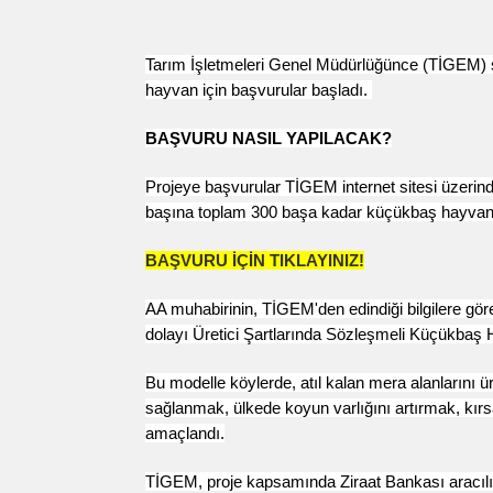
Tarım İşletmeleri Genel Müdürlüğünce (TİGEM) s
hayvan için başvurular başladı.
BAŞVURU NASIL YAPILACAK?
Projeye başvurular TİGEM internet sitesi üzerinden
başına toplam 300 başa kadar küçükbaş hayvan 
BAŞVURU İÇİN TIKLAYINIZ!
AA muhabirinin, TİGEM'den edindiği bilgilere gö
dolayı Üretici Şartlarında Sözleşmeli Küçükbaş Ha
Bu modelle köylerde, atıl kalan mera alanlarını 
sağlanmak, ülkede koyun varlığını artırmak, kı
amaçlandı.
TİGEM, proje kapsamında
Ziraat Bankası
aracıl