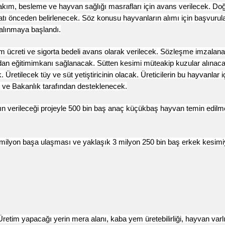
akım, besleme ve hayvan sağlığı masrafları için avans verilecek. D
yatı önceden belirlenecek. Söz konusu hayvanların alımı için başvurula
 alınmaya başlandı.
ım ücreti ve
sigorta
bedeli avans olarak verilecek. Sözleşme imzalan
ndan
eğitim
imkanı sağlanacak. Sütten kesimi müteakip kuzular alınaca
Üretilecek tüy ve süt yetiştiricinin olacak. Üreticilerin bu hayvanlar i
 ve Bakanlık tarafından desteklenecek.
n verileceği projeyle 500 bin baş anaç küçükbaş hayvan temin edilm
5 milyon başa ulaşması ve yaklaşık 3 milyon 250 bin baş erkek kesimi
 "Üretim yapacağı yerin mera alanı, kaba yem üretebilirliği, hayvan varlı