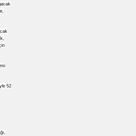
oğacak
r,
acak
k,
çin
esi
yle 52
ğı,