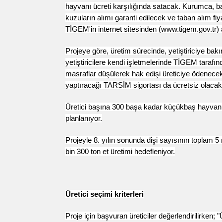
hayvanı ücreti karşılığında satacak. Kurumca, b
kuzuların alımı garanti edilecek ve taban alım fi
TİGEM'in internet sitesinden (www.tigem.gov.tr)
Projeye göre, üretim sürecinde, yetiştiriciye bak
yetiştiricilere kendi işletmelerinde TİGEM tarafı
masraflar düşülerek hak edişi üreticiye ödenecek. 
yaptıracağı TARSİM sigortası da ücretsiz olacak
Üretici başına 300 başa kadar küçükbaş hayvanı
planlanıyor.
Projeyle 8. yılın sonunda dişi sayısının toplam 
bin 300 ton et üretimi hedefleniyor.
Üretici seçimi kriterleri
Proje için başvuran üreticiler değerlendirilirken;