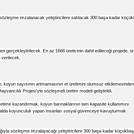
özleşme imzalanacak yetiştiricilere satılacak 300 başa kadar küçü
 gerçekleştirilecek. En az 1666 üreticinin dahil edileceği projede, üre
verilecek.
re, koyun sayısının artmamasının et üretimini olumsuz etkilemesinden
yvancılık Projesi'yle sözleşmeli üretim modeli geliştirildi.
üretime kazandırmak, koyun barınaklarının tam kapasite kullanımını
rsalda koyunculuk yapan insanları sosyal güvenceye kavuşturmak
ığıyla sözleşme imzalayacağı yetiştiricilere 300 başa kadar küçükbaş