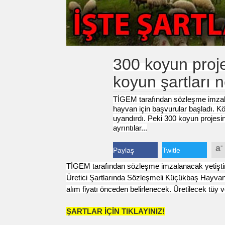
300 koyun proje
koyun şartları n
TİGEM
tarafından sözleşme imzala
hayvan için
başvuru
lar başladı. 
uyandırdı. Peki
300 koyun projesi
ayrıntılar...
-
a
Paylaş
Twitle
TİGEM
tarafından sözleşme imzalanacak yetişti
Üretici
Şartlar
ında Sözleşmeli Küçükbaş Hayvancı
alım fiyatı önceden belirlenecek. Üretilecek tüy ve
ŞARTLAR İÇİN TIKLAYINIZ!