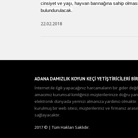
cinsiyet ve yaşı, hayvan barınağına sahip olması
bulundurulacak.
22.02.2018
ADANA DAMIZLIK KOYUN KEÇİ YETİŞTİRİCİLERİ BİR
İnternet ile ilgili yapacağınız harcamaların bir gider de
amacımız kurumsal kimliğinizi müşterilerinize doğru yansı
elektronik dünyada yerinizi almanıza yardımcı olmaktır
kurulmuş bir web sitesi, müşterileriniz ve firmanız aras
sağlayacaktır.
2017 © | Tüm Hakları Saklıdır.