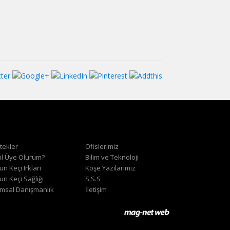
tekler
Ofislerimiz
ıl Üye Olurum?
Bilim ve Teknoloji
n Keçi Irkları
Köşe Yazılarımız
un Keçi Sağlığı
S.S.S
ımsal Danışmanlık
İletişim