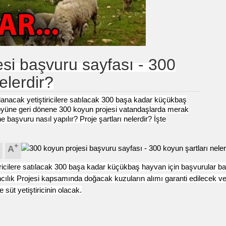
si başvuru sayfası - 300
elerdir?
nacak yetiştiricilere satılacak 300 başa kadar küçükbaş
Köyüne geri dönene
300 koyun
projesi vatandaşlarda merak
ne
başvuru nasıl yapılır
? Proje
şartlar
ı nelerdir? İşte
+
A
ricilere satılacak 300 başa kadar küçükbaş hayvan için
başvuru
lar ba
lık Projesi kapsamında doğacak kuzuların alımı garanti edilecek v
 süt yetiştiricinin olacak.