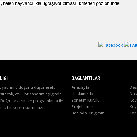
, halen hayvancılıkla uğraşıyor olması" kriterleri göz önünde
LİĞİ
BAĞLANTILAR
ğil, yatırım olduğunu düşünerek;
Anasayfa
Des
Hakkımızda
Nas
tacak, etkili bir tasarım eşliğinde
Yönetim Kurulu
Koyu
. Doğru tasarım ve programlama ile
Projelerimiz
Koy
ında bir köprü kurmanızı
Basında Birliğimiz
Tar