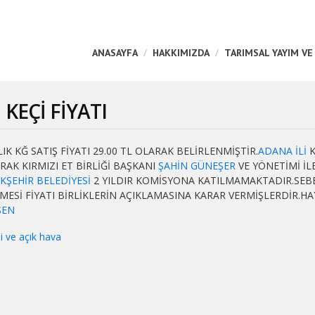
ANASAYFA
HAKKIMIZDA
TARIMSAL YAYIM VE
KEÇİ FİYATI
IK KĞ SATIŞ FİYATI 29.00 TL OLARAK BELİRLENMİŞTİR.
ADANA
İLİ
ARAK KIRMIZI ET BİRLİĞİ BAŞKANI
ŞAHİN GÜNEŞER
VE YÖNETİMİ İL
KŞEHİR BELEDİYESİ
2 YILDIR KOMİSYONA KATILMAMAKTADIR.SEB
Sİ FİYATI BİRLİKLERİN AÇIKLAMASINA KARAR VERMİŞLERDİR.HAY
ŞEN