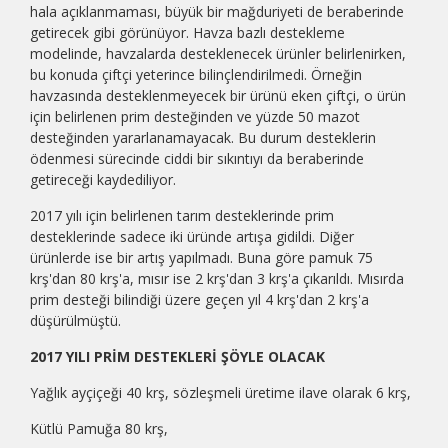
hala açıklanmaması, büyük bir mağduriyeti de beraberinde
getirecek gibi görünüyor. Havza bazlı destekleme
modelinde, havzalarda desteklenecek ürünler belirlenirken,
bu konuda çiftçi yeterince bilinçlendirilmedi. Örneğin
havzasında desteklenmeyecek bir ürünü eken çiftçi, o ürün
için belirlenen prim desteğinden ve yüzde 50 mazot
desteğinden yararlanamayacak. Bu durum desteklerin
ödenmesi sürecinde ciddi bir sıkıntıyı da beraberinde
getireceği kaydediliyor.
2017 yılı için belirlenen tarım desteklerinde prim
desteklerinde sadece iki üründe artışa gidildi. Diğer
ürünlerde ise bir artış yapılmadı. Buna göre pamuk 75
krş'dan 80 krş'a, mısır ise 2 krş'dan 3 krş'a çıkarıldı. Mısırda
prim desteği bilindiği üzere geçen yıl 4 krş'dan 2 krş'a
düşürülmüştü.
2017 YILI PRİM DESTEKLERİ ŞÖYLE OLACAK
Yağlık ayçiçeği 40 krş, sözleşmeli üretime ilave olarak 6 krş,
Kütlü Pamuğa 80 krş,