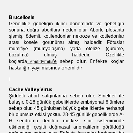
Brucellosis
Genellikle gebeliğin ikinci döneminde ve gebeliğin
sonuna doğru abortlara neden olur. Aborte plesanta
şişmiş, ödemli, kotilendonlar nekroze ve kotiledonlar
arası kösele görünümü almış haldedir. Fötuslar
mumifiye (mumyalaşma) yada otolize (çürüme,
bozulma) olmuş haldedir. Özellikle
’e
sebep olur. Enfekte koçlar
koçlarda
epididymitis
hastalığın yayılmasında önemlidir.
Cache Valley Virus
Şiddetli abort salgınlarına sebep olur. Sinekler ile
bulaşır. 0-28 günlük gebeliklerde embriyonal ölümlere
sebep olur. 45 günlükten büyük gebeliklerde herhangi
bir olumsuz etkisi yoktur. 28-45 günlük gebeliklerde A-
H sendromu denilen merkezi sinir sistemininde
etkilendiği çeşitli doğmasal anomalilerin görüldüğü