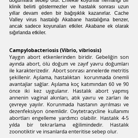
doğumlara sebep olur. Enfekte koyunlar herhangi bir
klinik belirti göstermezler ve hastalık sonrası uzun
yıllar devam eden bir bağışıklık kazanırlar. Cache
Valley virus hastalığı Akabane hastalığına benzer,
ancak sadece koyunaları etkiler. Akabane ek olarak
sığırlarıda etkiler.
Campylobacteriosis (Vibrio, vibriosis)
Yaygın abort etkenlerinden biridir. Gebeliğin son
ayında abort, ölü doğum ve zayıf yavru doğumları
ile karakterizedir. Abort sonrası annelerde metritis
şekillenir. Aşılama, hastalıktan korunmada önemli
avantajlar sağlar. Aşılama koç katımından 60 ve 90
önce iki kez uygulanır. Hastalık abort yapmış
annenin vaginal akınları, atık yavru ve zarları ile
çevreye yayılır. Korunmada hastanın ayrılması ve
dezenfeksiyon önemlidir. Oxytetracycline kullanımı
abortları engelleme yardımcı olabilir. Hastalık 4-5
yılda bir tekrarlama eğilimindedir. Hastalık
zoonotiktir ve insanlarda enteritise sebep olur.