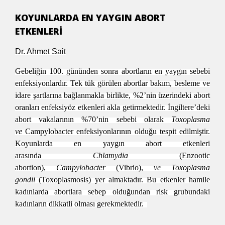
KOYUNLARDA EN YAYGIN ABORT
ETKENLERİ
Dr. Ahmet Sait
Gebeliğin 100. gününden sonra abortların en yaygın sebebi
enfeksiyonlardır. Tek tük görülen abortlar bakım, besleme ve
idare şartlarına bağlanmakla birlikte, %2’nin üzerindeki abort
oranları enfeksiyöz etkenleri akla getirmektedir. İngiltere’deki
abort vakalarının %70’nin sebebi olarak
Toxoplasma
ve
Campylobacter enfeksiyonlarının olduğu tespit edilmiştir.
Koyunlarda en yaygın abort etkenleri
arasında
Chlamydia
(Enzootic
abortion),
Campylobacter
(Vibrio),
ve Toxoplasma
gondii
(Toxoplasmosis) yer almaktadır. Bu etkenler hamile
kadınlarda abortlara sebep olduğundan risk grubundaki
kadınların dikkatli olması gerekmektedir.