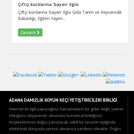
Çiftçi kurslarına 'bayan' ilgisi
Çiftçi kurslarına 'bayan' ilgisi Gıda Tarım ve Hayvancılık
Bakanlığı, Eğitim Yayım...
Devamı
ADANA DAMIZLIK KOYUN KEÇİ YETİŞTİRİCİLERİ BİRLİĞİ
İnternet ile ilgili yapacağınız harcamaların bir gider değil, yatırım
olduğunu düşünerek; amacımız kurumsal kimliğinizi
müşterilerinize doğru yansıtacak, etkili bir tasarım eşliğinde
elektronik dünyada yerinizi almanıza yardımcı olmaktır. Doğru